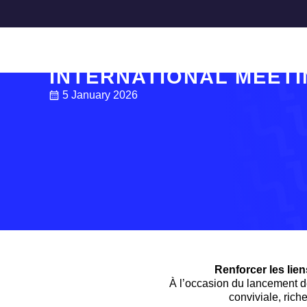
Accueil
>
news
>
International meeting
ACTUALITÉS
INTERNATIONAL MEET
5 January 2026
Renforcer les lien
À l’occasion du lancement d
conviviale, ric