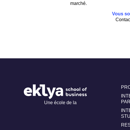
marché.
Vous so
Contact
PR
INT
PA
Une école de la
INT
ST
RE