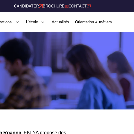
CANDIDATER
BROCHURE
CONTACT
national
L’école
Actualités
Orientation & métiers
ne Roanne.
EKLYA propose des