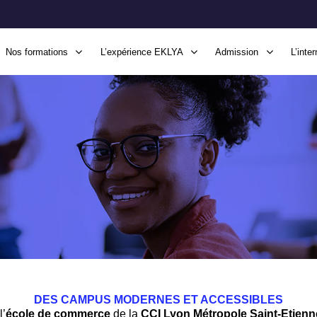
Nos formations
L’expérience EKLYA
Admission
L’inter
PUS
DES CAMPUS MODERNES ET ACCESSIBLES
l’
école de commerce
de la
CCI Lyon Métropole Saint-Etien