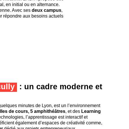
, en initial ou en alternance.
ienne. Avec ses
deux campus
,
r répondre aux besoins actuels
ully
: un cadre moderne et
 quelques minutes de Lyon, est un l’environnement
lles de cours, 5 amphithéâtres
, et des
Learning
hnologies, l’apprentissage est interactif et
néficient également d’espaces de créativité comme,
ur
dédié aux projets entrepreneuriaux.