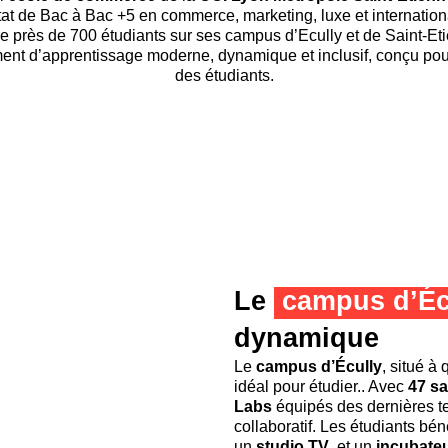
at de Bac à Bac +5 en commerce, marketing, luxe et international
e près de 700 étudiants sur ses campus d’Ecully et de Saint-Et
t d’apprentissage moderne, dynamique et inclusif, conçu pou
des étudiants.
Le
campus d’Éc
dynamique
Le
campus d’Écully
, situé à
idéal pour étudier.. Avec
47 sa
Labs
équipés des dernières tec
collaboratif. Les étudiants bé
un
studio TV
, et un
incubate