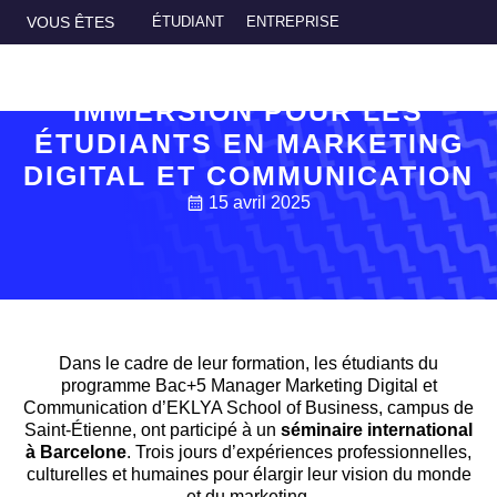
Accueil
>
Actualités
>
Séminaire international à Barcelone : une
ACTUALITÉS
VOUS ÊTES
ÉTUDIANT
ENTREPRISE
immersion pour les étudiants en Marketing Digital et
SÉMINAIRE INTERNATIONAL À
Communication
BARCELONE : UNE
IMMERSION POUR LES
ÉTUDIANTS EN MARKETING
DIGITAL ET COMMUNICATION
15 avril 2025
Dans le cadre de leur formation, les étudiants du
programme Bac+5 Manager Marketing Digital et
Communication d’EKLYA School of Business, campus de
Saint-Étienne, ont participé à un
séminaire international
à Barcelone
. Trois jours d’expériences professionnelles,
culturelles et humaines pour élargir leur vision du monde
et du marketing.