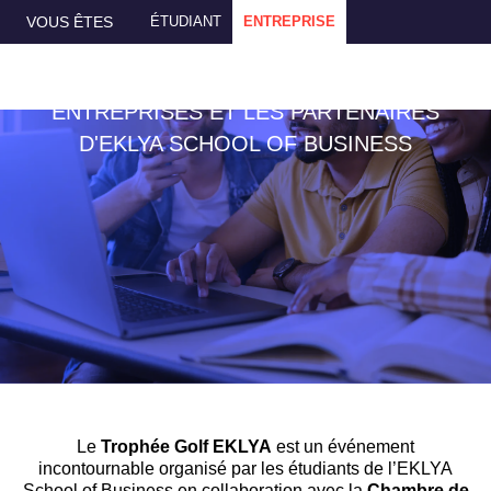
Accueil
>
Entreprise
>
Trophée Golf EKLYA
VOTRE MARQUE EMPLOYEUR
VOUS ÊTES
ÉTUDIANT
ENTREPRISE
TROPHÉE GOLF EKLYA :
UN ÉVÉNEMENT PRESTIGIEUX POUR LES
ENTREPRISES ET LES PARTENAIRES
D'EKLYA SCHOOL OF BUSINESS
Le
Trophée Golf EKLYA
est un événement
incontournable organisé par les étudiants de l’EKLYA
School of Business en collaboration avec la
Chambre de